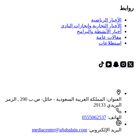
روابط
الأخبار الرياضية
الأخبار التجارية وإنجازات النادي
أخبار الأنشطة والبرامج
مقالات عامة
إستطلاعات
حسابات وسائل التواصل الإجتماعي
بيانات الإتصال
العنوان:
المملكة العربية السعودية - حائل- ص.ب 290 , الرمز
البريدي 29133
الهاتف:
0555062537‬
البريد الإلكتروني:
mediacenter@aljabalain.com